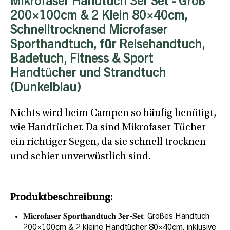
Mikrofaser Handtuch 3er Set - Groß
200×100cm & 2 Klein 80×40cm,
Schnelltrocknend Microfaser
Sporthandtuch, für Reisehandtuch,
Badetuch, Fitness & Sport
Handtücher und Strandtuch
(Dunkelblau)
Nichts wird beim Campen so häufig benötigt,
wie Handtücher. Da sind Mikrofaser-Tücher
ein richtiger Segen, da sie schnell trocknen
und schier unverwüstlich sind.
Produktbeschreibung:
𝐌𝐢𝐜𝐫𝐨𝐟𝐚𝐬𝐞𝐫 𝐒𝐩𝐨𝐫𝐭𝐡𝐚𝐧𝐝𝐭𝐮𝐜𝐡 𝟑𝐞𝐫-𝐒𝐞𝐭: Großes Handtuch
200×100cm & 2 kleine Handtücher 80×40cm, inklusive