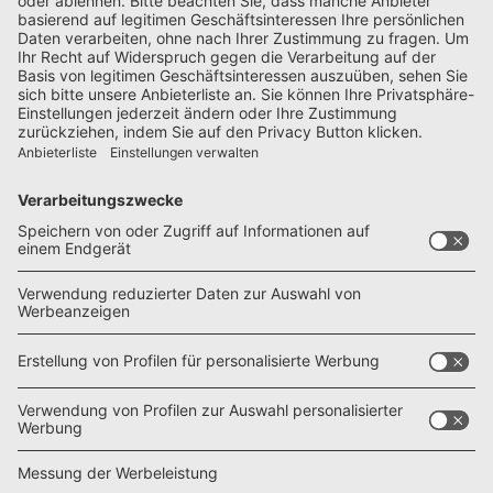
Hast Du Fragen zu Deiner Bestellung oder haben sich
Deine Angaben durch Umzug etc. geändert? Kein
Problem, unser Support-Team hilft Dir gerne weiter:
M.
campervans@zenit-presse.de
T.
+49 (0)711 82651-261
F.
+49 (0)711 82651-333
HOTLINE
Bei Fragen rund um das Thema Abo erreichst Du uns
unter:
T.
+49 (0)711 82651-261
09:00 – 18:00 (Mo – Fr)