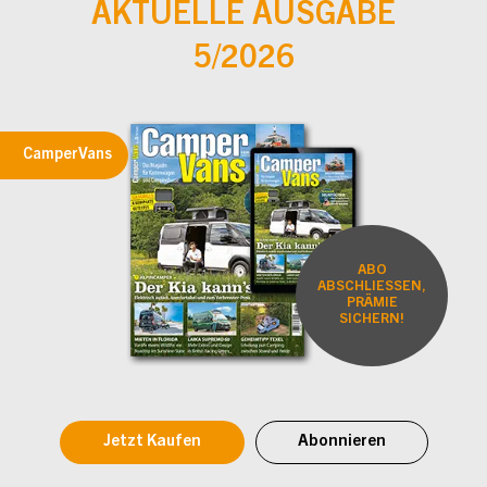
AKTUELLE AUSGABE
5/2026
CamperVans
ABO
ABSCHLIESSEN,
PRÄMIE
SICHERN!
Jetzt Kaufen
Abonnieren