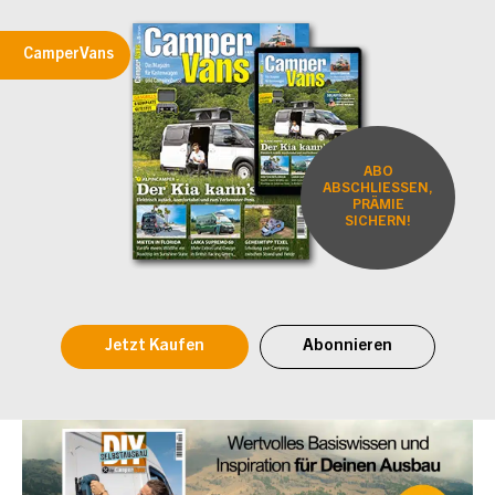
CamperVans
ABO
ABSCHLIESSEN,
PRÄMIE
SICHERN!
Jetzt Kaufen
Abonnieren