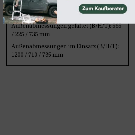
(17,5 kg bei zusätzlicher Radschiene)
Eigengewicht: 18,2 kg
Außenabmessungen gefaltet (B/H/T): 565
/ 225 / 735 mm
Außenabmessungen im Einsatz (B/H/T):
1200 / 710 / 735 mm