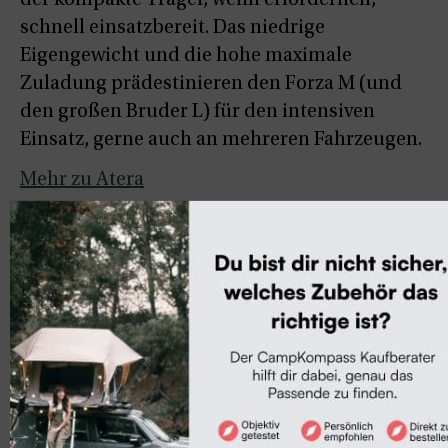
der kompakte Träger, wenn erforderlich,
schnell einsatzbereit. Das niedrige
Eigengewicht und die hohe maximale
Zuladung prädestinieren den Forza M (und
den großen Bruder L) für den intensiven
Einsatz, gerne auch an mehreren Fahrzeugen.
Mehr zu Atera
Technische Daten
Radschienen FORZA M: 2 (optional
erweiterbar um 1 zusätzliche Radschiene)
Maximale Zuladung: 65 kg
Maximale Zuladung je Radschiene: 30 kg