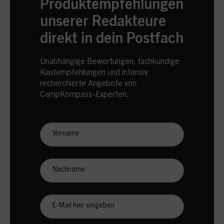
Produktempfehlungen
unserer Redakteure
direkt in dein Postfach
Unabhängige Bewertungen, fachkundige
Kaufempfehlungen und intensiv
recherchierte Angebote von
CampKompass-Experten.
Newsletter
Anmeldung
CampKompass
Vorname
Nachname
E-
Mail