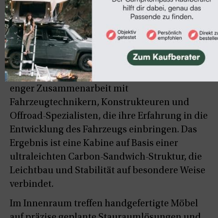
hochwertige Möbel, durchdachte
Innenarchitektur und ganzheitliche
Raumkonzepte, die Lebensqualität spürbar
machen.
Dieses über Jahrzehnte gewachsene Know-
how fließt heute in das Projekt mogX ein – in
enger Zusammenarbeit mit
Fahrzeugtechnikern, Konstrukteuren und
Offroad-Spezialisten, die ihre Erfahrung in die
Entwicklung des Fahrzeugs einbringen. Das
Ergebnis ist eine Kabine auf Basis einer
ultraleichten Carbon-Sandwich-Struktur, die
Leichtbau und Stabilität auf besondere Weise
verbindet.
Im Innenraum treffen handgefertigte Möbel
auf präzise geplante Stauraumlösungen und