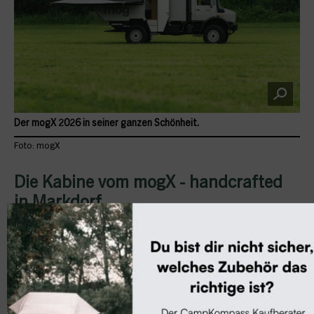
Der mogX 2026 in seiner ganzen Schönheit.
Foto: mogX
Die Kabine vom mogX - handcrafted
in Markdorf
Seit über einem Jahrhundert beschäftigt sich
Knoblauch mit der Gestaltung von Räumen,
die weit über reine Funktionalität
hinausgehen. Im Mittelpunkt stehen