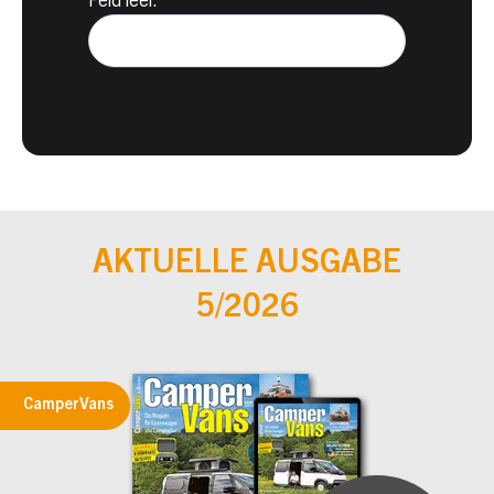
Feld leer.
AKTUELLE AUSGABE
5/2026
CamperVans