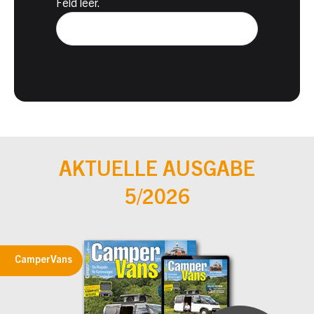
Feld leer.
AKTUELLE AUSGABE
5/2026
CamperVans