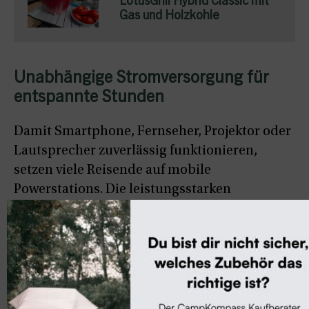
LotusGrill Hybrid Classic mit
Gas und Holzkohle
Unabhängige Stromversorgung für
entspannte Stunden
Damit Smartphone, Fernseher, Projektor oder
Lautsprecher zuverlässig funktionieren,
setzen viele Reisende auf mobile
Powerstations. Die leistungsstarken
Energiespeicher versorgen elektrische Geräte
auch abseits eines Stromanschlusses und
lassen sich häufig per Solarenergie
nachladen. So bleibt man flexibel und
unabhängig – egal, ob auf dem Campingplatz
oder mitten in der Natur.