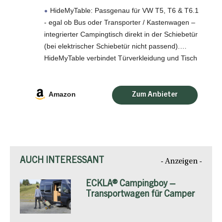
T5, T6 & T6.1 – platzsparende
HideMyTable: Passgenau für VW T5, T6 & T6.1
Innenausbau Lösung – robuster,
- egal ob Bus oder Transporter / Kastenwagen –
wetterfester VW Bus Tisch
integrierter Campingtisch direkt in der Schiebetür
(Indoor/Outdoor) – Montage ohne
Bohren
(bei elektrischer Schiebetür nicht passend).
HideMyTable verbindet Türverkleidung und Tisch
zu einer funktionalen, platzsparenden
Innenausbau-Lösung für deinen
Amazon
AUCH INTERESSANT
- Anzeigen -
ECKLA® Campingboy –
Transportwagen für Camper