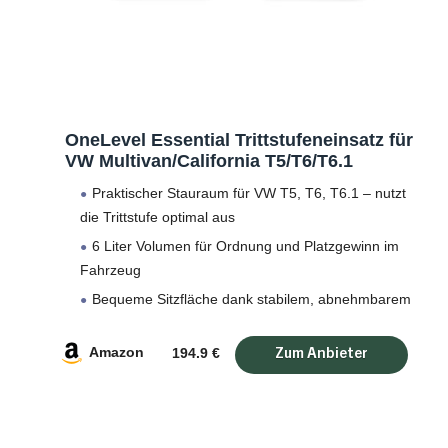
OneLevel Essential Trittstufeneinsatz für
VW Multivan/California T5/T6/T6.1
Praktischer Stauraum für VW T5, T6, T6.1 – nutzt
die Trittstufe optimal aus
6 Liter Volumen für Ordnung und Platzgewinn im
Fahrzeug
Bequeme Sitzfläche dank stabilem, abnehmbarem
Aluminiumdeckel
Amazon
Hochwertiger Schaumstoff schützt vor Hitze, Kälte
194.9 €
und Stößen
Einfache Montage, ohne kleben