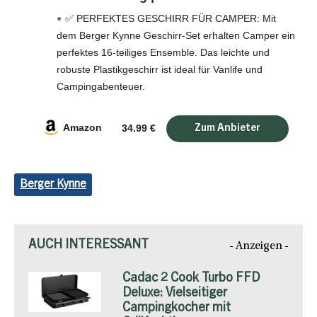
Unzerbrechlich Camping Geschirr Set,
✅ PERFEKTES GESCHIRR FÜR CAMPER: Mit
Teller, Schüsseln, Tassen, Tafel-Service
dem Berger Kynne Geschirr-Set erhalten Camper ein
für 4 Personen – Wiederverwendbar
perfektes 16-teiliges Ensemble. Das leichte und
(Blau)
robuste Plastikgeschirr ist ideal für Vanlife und
Campingabenteuer.
✅ STILVOLLES DESIGN FÜR UNTERWEGS: Das
polypropylene Geschirr-Set beeindruckt nicht nur
Amazon
34.99 €
durch seine
Berger Kynne
AUCH INTERESSANT
- Anzeigen -
Cadac 2 Cook Turbo FFD
Deluxe: Vielseitiger
Campingkocher mit