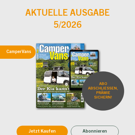
AKTUELLE AUSGABE
5/2026
CamperVans
ABO
ABSCHLIESSEN,
PRÄMIE
SICHERN!
Jetzt Kaufen
Abonnieren