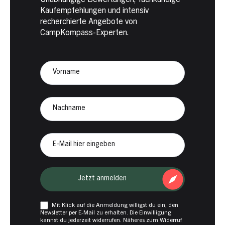
Kaufempfehlungen und intensiv
recherchierte Angebote von
CampKompass-Experten.
Newsletter
Anmeldung
CampKompass
Vorname
Nachname
E-
Mail
Jetzt anmelden
Mit Klick auf die Anmeldung willigst du ein, den
Newsletter per E-Mail zu erhalten. Die Einwilligung
kannst du jederzeit widerrufen. Näheres zum Widerruf