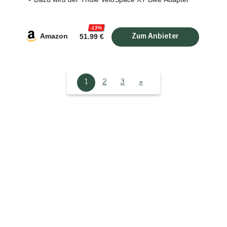
benötigt
Passend für den Thule VeloSpace XT 3
-13%
Fahrradträger
Amazon
51.99 €
1
2
3
»