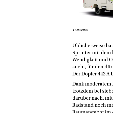
17.03.2023
Üblicherweise bau
Sprinter mit dem k
Wendigkeit und O
sucht, für den dü
Der Dopfer 442 A 
Dank moderatem H
trotzdem bei siebe
darüber nach, mi
Radstand noch meh
Raumangebot im 44