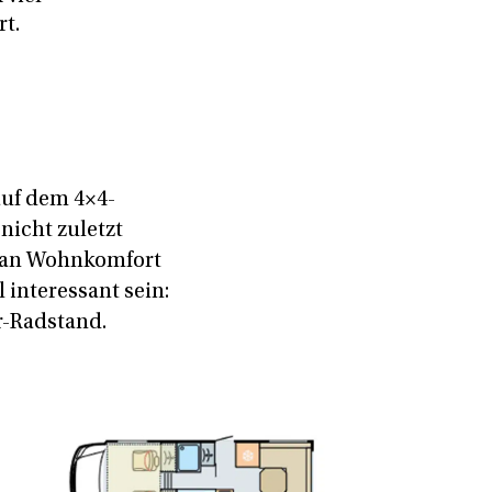
t.
auf dem 4×4-
nicht zuletzt
 an Wohnkomfort
interessant sein:
r-Radstand.