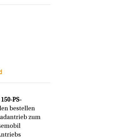
d
t
150-PS-
den bestellen
lradantrieb zum
isemobil
Antriebs