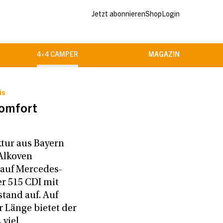
Jetzt abonnieren
Shop
Login
4×4 CAMPER
MAGAZIN
is
komfort
tur aus Bayern
 Alkoven
auf Mercedes-
r 515 CDI mit
tand auf. Auf
 Länge bietet der
 viel