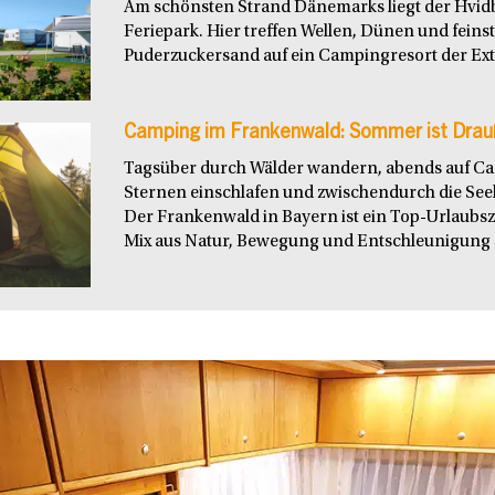
Am schönsten Strand Dänemarks liegt der Hvid
Feriepark. Hier treffen Wellen, Dünen und feins
Puderzuckersand auf ein Campingresort der Extr
Camping im Frankenwald: Sommer ist Drau
Tagsüber durch Wälder wandern, abends auf C
Sternen einschlafen und zwischendurch die See
Der Frankenwald in Bayern ist ein Top-Urlaubszie
Mix aus Natur, Bewegung und Entschleunigung s