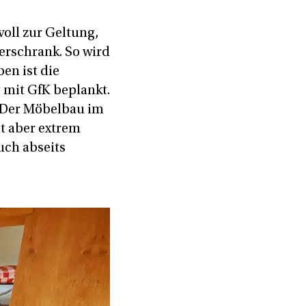
oll zur Geltung,
erschrank. So wird
en ist die
 mit GfK beplankt.
 Der Möbelbau im
t aber extrem
uch abseits