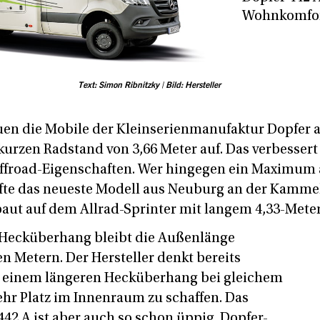
Wohnkomfor
Text: Simon Ribnitzky | Bild: Hersteller
en die Mobile der Kleinserienmanufaktur Dopfer 
urzen Radstand von 3,66 Meter auf. Das verbessert 
ffroad-Eigenschaften. Wer hingegen ein Maximum
rfte das neueste Modell aus Neuburg an der Kammel 
baut auf dem Allrad-Sprinter mit langem 4,33-Mete
ecküberhang bleibt die Außenlänge
n Metern. Der Hersteller denkt bereits
t einem längeren Hecküberhang bei gleichem
r Platz im Innenraum zu schaffen. Das
2 A ist aber auch so schon üppig. Dopfer-