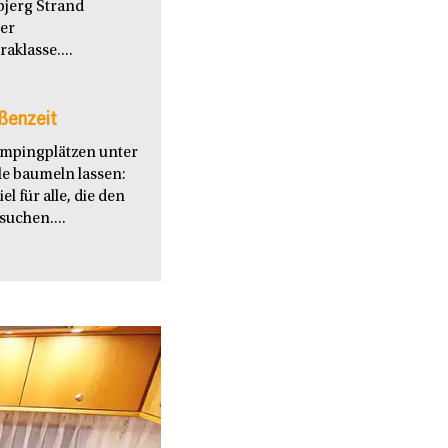
bjerg Strand
ter
aklasse....
ßenzeit
ampingplätzen unter
le baumeln lassen:
l für alle, die den
uchen....