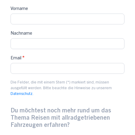
Download
Vorname
4x4
Camper
01/25
Nachname
(CV
6/25)
Email
*
Die Felder, die mit einem Stern (*) markiert sind, müssen
ausgefüllt werden. Bitte beachte die Hinweise zu unserem
Datenschutz.
Du möchtest noch mehr rund um das
Thema Reisen mit allradgetriebenen
Fahrzeugen erfahren?