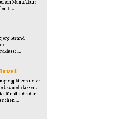
nischen Manufaktur
en E...
bjerg Strand
ter
aklasse....
ßenzeit
ampingplätzen unter
le baumeln lassen:
l für alle, die den
uchen....