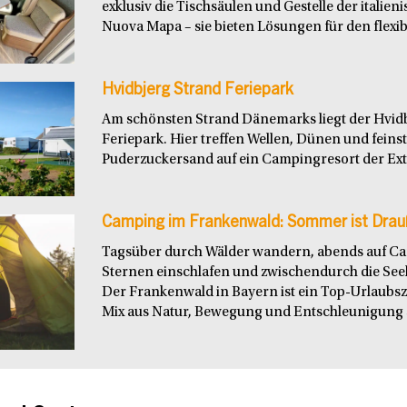
exklusiv die Tischsäulen und Gestelle der italie
Nuova Mapa – sie bieten Lösungen für den flexibl
Hvidbjerg Strand Feriepark
Am schönsten Strand Dänemarks liegt der Hvid
Feriepark. Hier treffen Wellen, Dünen und feins
Puderzuckersand auf ein Campingresort der Extr
Camping im Frankenwald: Sommer ist Drau
Tagsüber durch Wälder wandern, abends auf C
Sternen einschlafen und zwischendurch die See
Der Frankenwald in Bayern ist ein Top-Urlaubszie
Mix aus Natur, Bewegung und Entschleunigung s