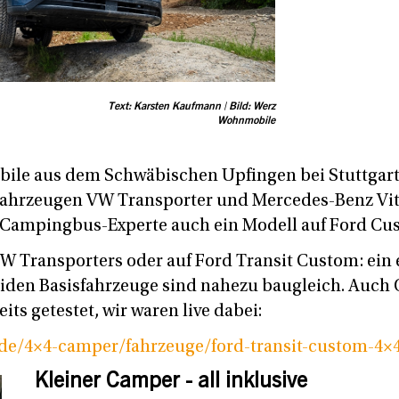
Text: Karsten Kaufmann | Bild: Werz
Wohnmobile
le aus dem Schwäbischen Upfingen bei Stuttgart 
sfahrzeugen VW Transporter und Mercedes-Benz Vit
r Campingbus-Experte auch ein Modell auf Ford Cu
VW Transporters oder auf Ford Transit Custom: ein 
eiden Basisfahrzeuge sind nahezu baugleich. Auch
its getestet, wir waren live dabei:
e/4×4-camper/fahrzeuge/ford-transit-custom-4×4-
Kleiner Camper - all inklusive