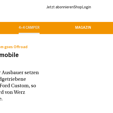
Jetzt abonnieren
Shop
Login
4×4 CAMPER
MAGAZIN
tom goes Offroad
mobile
 Ausbauer setzen
adgetriebene
 Ford Custom, so
rd von Werz
.