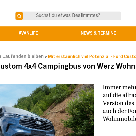
#VANLIFE
NEWS & TERMINE
 Laufenden bleiben
>
Mit erstaunlich viel Potenzial - Ford Cus
Custom 4x4 Campingbus von Werz Wohn
Immer mehr
auf die allr
Version des
auch der Fo
Wohnmobile