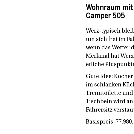
Wohnraum mit v
Camper 505
Werz-typisch bleib
um sich frei im F
wenn das Wetter d
Merkmal hat Werz
etliche Pluspunkt
Gute Idee: Koche
im schlanken Küch
Trenntoilette und
Tischbein wird an 
Fahrersitz verstaut
Basispreis: 77.980