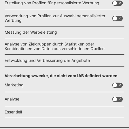
Fax: 0711 / 82651-333
AGB
Mediadaten
Kontakt
Abo verwalten
Abo kündigen
Datenschutz
Barrierefreiheit
Impressum