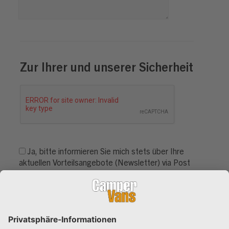
Zur Ihrer und unserer Sicherheit
Ja, bitte informieren Sie mich stets über Ihre
aktuellen Vorteilsangebote (Newsletter) via Post
oder ins E-Mail-Postfach. Ich kann diese
Einwilligung jederzeit telefonisch oder schriftlich
mit Wirkung für die Zukunft widerrufen (z.B. E-
Mail an
nl@doldemedien.de
).