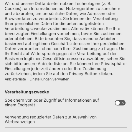
Es gelten die
allgemeinen Geschäftsbedingungen
des Verlags.
Mein gutes Recht:
Ich kann diese Bestellung innerhalb von 14 Tagen
ohne Begründung durch eindeutige Erklärung (z.B.
E-Mail, Brief, Fax) oder direkt unter
http://www.doldemedien.de/widerruf-abo/
widerrufen. Bitte lesen Sie hier die
ausführliche
Widerrufsbelehrung
inklusive einem Mustertext.
DoldeMedien Verlag GmbH - Kundenservice
Postfach 810640
70523 Stuttgart
E-Mail:
campervans@zenit-presse.de
Tel: 0711 / 82651-261