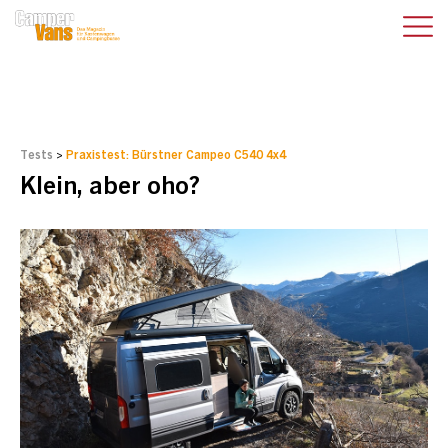
Tests
>
Praxistest: Bürstner Campeo C540 4x4
Klein, aber oho?