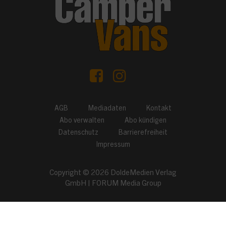
AGB
Mediadaten
Kontakt
Abo verwalten
Abo kündigen
Datenschutz
Barrierefreiheit
Impressum
Copyright © 2026
DoldeMedien Verlag
GmbH
|
FORUM Media Group