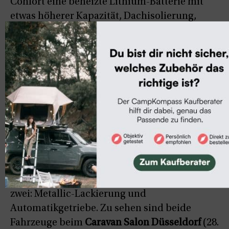
Confort eine beheizte Lithium-Batterie mit
etwas höherer Kapazität, Dachisolierung,
Ganzjahresreifen und adaptiver Tempomat –
alles ohne Aufpreis. Der Flex 5 Confort kostet
65.900 Euro
, der Flex 5
62.900 Euro
, jeweils in
Weiß mit Schaltgetriebe.
Zur Serienausstattung beider Modelle
gehören neben den technischen Neuheiten
auch Standheizung, Zwei-Flammen-Kocher
mit Waschbecken, Wasserboiler,
Außendusche, tragbares WC, Gas-
Sicherheitssystem, klappbarer Fahrradträger,
Markise und Heckzelt. Optionen gibt es nur
zwei: Metallic-Lackierung und
Automatikgetriebe. Zu sehen sind beide
Fahrzeuge beim
Caravan Salon Düsseldorf
(28.