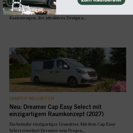
Neu: Weinsberg CaraBus Grey Edition Fire
Weinsberg setzt den CaraBus neu auf und bringt einen
Kastenwagen, der attraktives Design u...
CAMPER-NEUHEITEN
Neu: Dreamer Cap Easy Select mit
einzigartigem Raumkonzept (2027)
Ein beinahe einzigartiger Grundriss: Mit dem Cap Easy
Select erweitert Dreamer sein Progra...