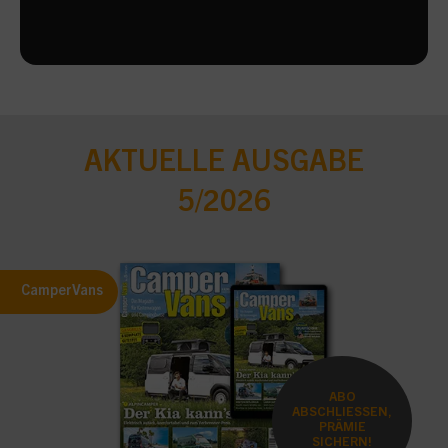
AKTUELLE AUSGABE
5/2026
CamperVans
ABO
ABSCHLIESSEN,
PRÄMIE
SICHERN!