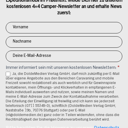
Expeditionsmobil im Praxistext. Melde Dich hier zu unserem
kostenlosen 4×4 Camper-Newsletter an und erhalte News
zuerst:
Newsletter
Anmeldung
4x4
Immer informiert sein mit unseren kostenlosen Newslettern:
*
Ja, die DoldeMedien Verlag GmbH, darf mich zukünftig per E-Mail
über eigene Angebote aus den Bereichen Caravaning und mobile
Freizeit sowohl redaktionell als auch werblich und für Gewinnspiele
kontaktieren, mein Öffnungs- und Klickverhalten in empfangenen E-
Mails individuell auswerten und nutzen, sowie meinen Namen und
meine E-Mail-Adresse zum Zweck der Kontaktaufnahme verarbeiten.
Die Erteilung der Einwilligung ist freiwillig und ich kann sie jederzeit
telefonisch (0711 55349-0), schriftlich (DoldeMedien Verlag GmbH,
Naststraße 19b, 70376 Stuttgart) oder per E-Mail
(nl@doldemedien.de) ganz oder in Teilen widerrufen, ohne dass die
Rechtmäßigkeit der bisherigen Datenverarbeitung berührt wird.