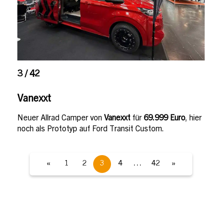
3 / 42
Vanexxt
Neuer Allrad Camper von
Vanexxt
für
69.999 Euro
, hier
noch als Prototyp auf Ford Transit Custom.
«
1
2
3
4
…
42
»