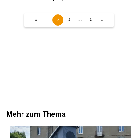
«
1
2
3
…
5
»
Mehr zum Thema