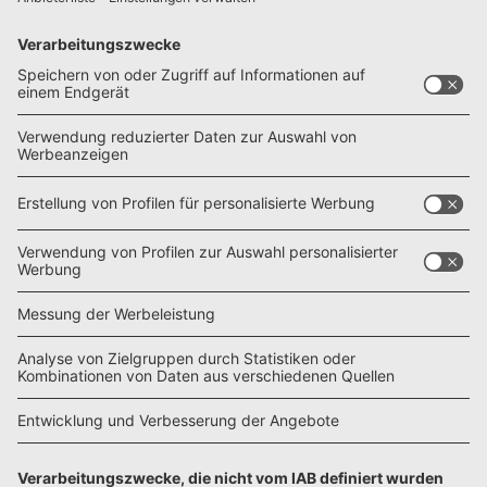
DIY & Selbstausbau mit CamperVans
DIY-Camperausbau leicht gemacht: In diesem Ratgeber
findest du praxisnahe Anleitungen zum Filzen, Beschichten
und Bauen ultraleichter Möbel, fundierte Kaufberatung sowie
inspirierende Einblicke in zwei prämierte DIY-Camper. Hol dir
jetzt kostenlos das Expertenwissen, um deinen Camper
individuell, funktional und mit Freude selbst auszubauen.
Jetzt herunterladen