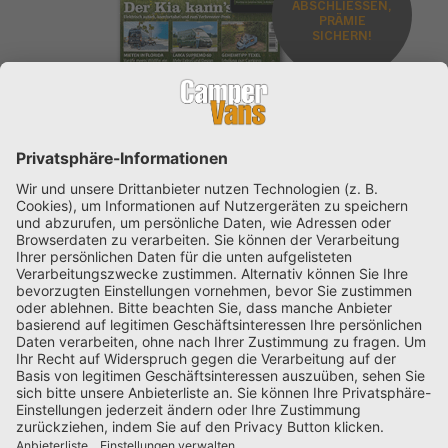
ABSCHLIESSEN,
PRÄMIE
SICHERN!
Jetzt Kaufen
Abonnieren
JETZT KOSTENLOSES E-PAPER HERUNTERLADEN!