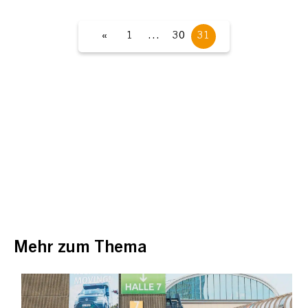
«
1
…
30
31
Mehr zum Thema