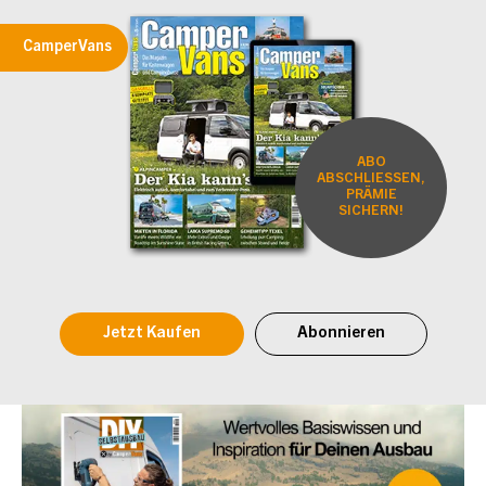
CamperVans
ABO
ABSCHLIESSEN,
PRÄMIE
SICHERN!
Jetzt Kaufen
Abonnieren