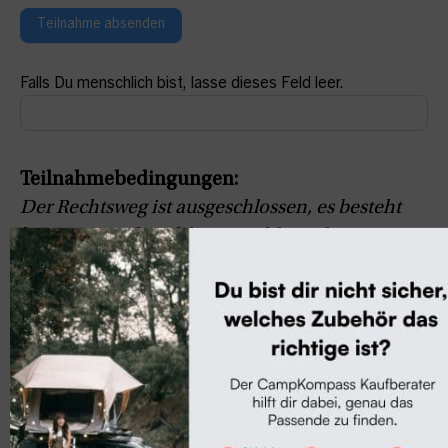
Teilnahme absenden
Falls Du menschlich bist, lasse dieses Feld leer.
Teilnahmebedingungen:
Der Rechtsweg ist ausgeschlossen, es besteht
kein Anspruch auf die Auszahlung des
entsprechenden finanziellen Gegenwertes. Die
Ermittlung des Gewinners erfolgt nach dem
01.09.2026. Der Gewinn wird unter allen
Teilnehmern ausgelost. Der Gewinner wird
schriftlich benachrichtigt (per E-Mail). Die
angegebenen Daten werden ausschließlich
zum Versand des Gewinns verwendet und nicht