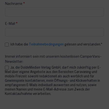
Nachname
*
Caravan
Salon
Austria
2026
E-Mail
*
Ich habe die
Teilnahmebedingungen
gelesen und verstanden.*
Immer informiert sein mit unserem kostenlosen CamperVans-
Newsletter:
Ja, die DoldeMedien Verlag GmbH, darf mich zukünftig per E-
Mail über eigene Angebote aus den Bereichen Caravaning und
mobile Freizeit sowohl redaktionell als auch werblich und für
Gewinnspiele kontaktieren, mein Öffnungs- und Klickverhalten in
empfangenen E-Mails individuell auswerten und nutzen, sowie
meinen Namen und meine E-Mail-Adresse zum Zweck der
Kontaktaufnahme verarbeiten.