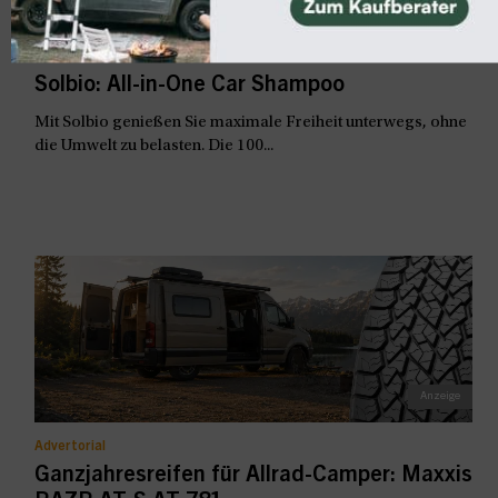
Fahrzeugpflege und Reinigung
Solbio: All-in-One Car Shampoo
Mit Solbio genießen Sie maximale Freiheit unterwegs, ohne
die Umwelt zu belasten. Die 100...
Advertorial
Ganzjahresreifen für Allrad-Camper: Maxxis