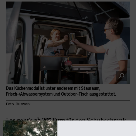
Das Küchenmodul ist unter anderem mit Stauraum,
Frisch-/Abwassersystem und Outdoor-Tisch ausgestattet.
Foto: Buswerk
Los geht’s
ab 265 Euro
für den Schuhschrank.