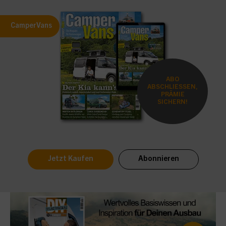
CamperVans
ABO
ABSCHLIESSEN,
PRÄMIE
SICHERN!
Jetzt Kaufen
Abonnieren