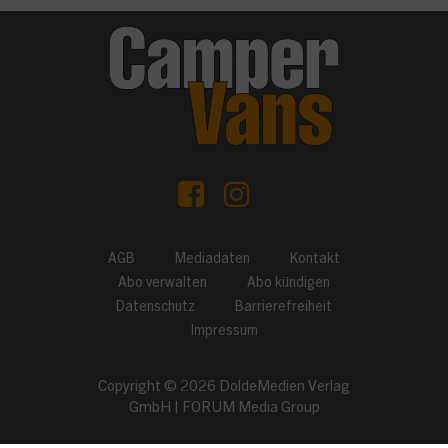
AGB
Mediadaten
Kontakt
Abo verwalten
Abo kündigen
Datenschutz
Barrierefreiheit
Impressum
Copyright © 2026
DoldeMedien Verlag
GmbH
|
FORUM Media Group