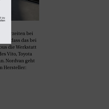
ieferzeiten bei
amit, dass das bei
bus die Werkstatt
es Vito, Toyota
n. Nordvan geht
 Hersteller: