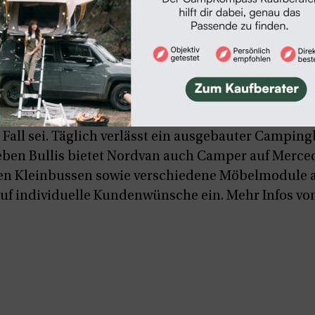
iegen voll im Trend. Entsprechend hoch sind die L
. Patric Helk, Geschäftsführer von Nordvan, wirbt d
Fall sei. Täglich verlässt ein ausgebauter Camping
ben Bullis bietet Nordvan auch Camper auf Merced
en Kleinbussen sowie verschiedene Möbelmodule a
f individuelle Kundenwünsche ein. Mehr Infos vom