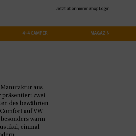
Jetzt abonnieren
Shop
Login
4×4 CAMPER
MAGAZIN
-Manufaktur aus
präsentiert zwei
ten des bewährten
 Comfort auf VW
l besonders warm
rustikal, einmal
odern.