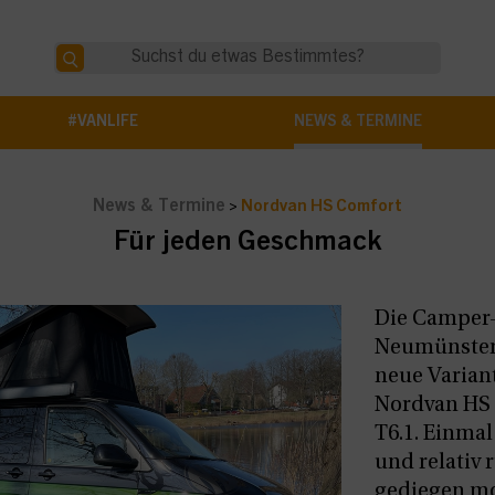
#VANLIFE
NEWS & TERMINE
News & Termine
>
Nordvan HS Comfort
Für jeden Geschmack
Die Camper
Neumünster 
neue Varian
Nordvan HS
T6.1. Einma
und relativ 
gediegen m