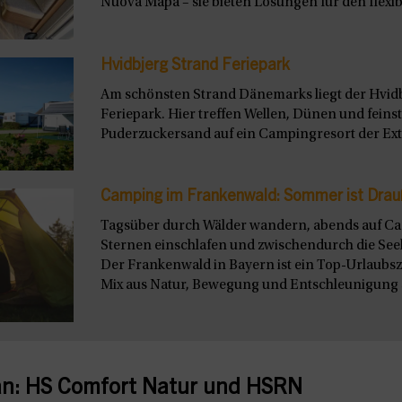
Nuova Mapa – sie bieten Lösungen für den flexibl
Hvidbjerg Strand Feriepark
Am schönsten Strand Dänemarks liegt der Hvid
Feriepark. Hier treffen Wellen, Dünen und feins
Puderzuckersand auf ein Campingresort der Extr
Camping im Frankenwald: Sommer ist Drau
Tagsüber durch Wälder wandern, abends auf C
Sternen einschlafen und zwischendurch die See
Der Frankenwald in Bayern ist ein Top-Urlaubszie
Mix aus Natur, Bewegung und Entschleunigung s
n: HS Comfort Natur und HSRN