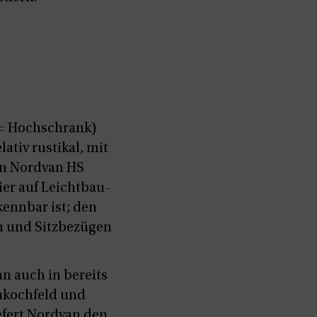
 = Hochschrank)
tiv rustikal, mit
en Nordvan HS
er auf Leichtbau-
ennbar ist; den
n und Sitzbezügen
n auch in bereits
nkochfeld und
fert Nordvan den