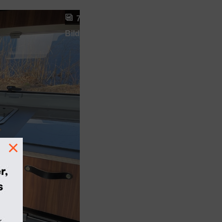
7
Bilder
×