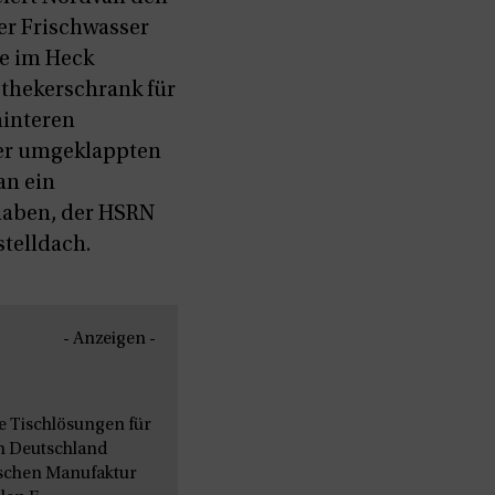
er Frischwasser
e im Heck
othekerschrank für
hinteren
der umgeklappten
an ein
 haben, der HSRN
stelldach.
- Anzeigen -
le Tischlösungen für
n Deutschland
nischen Manufaktur