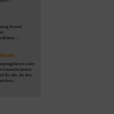
en E...
bjerg Strand
ter
aklasse....
ßenzeit
ampingplätzen unter
le baumeln lassen:
l für alle, die den
uchen....