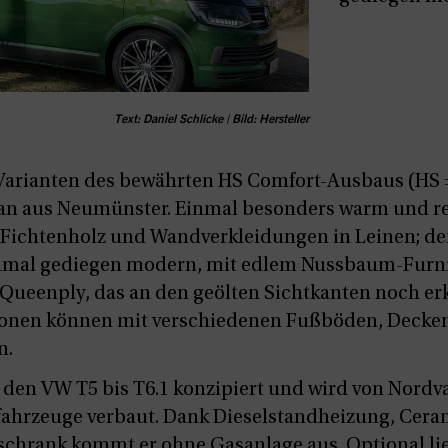
Text: Daniel Schlicke | Bild: Hersteller
 Varianten des bewährten HS Comfort-Ausbaus (HS
an aus Neumünster. Einmal besonders warm und rela
 Fichtenholz und Wandverkleidungen in Leinen; d
inmal gediegen modern, mit edlem Nussbaum-Furni
Queenply, das an den geölten Sichtkanten noch erk
ionen können mit verschiedenen Fußböden, Decke
n.
r den VW T5 bis T6.1 konzipiert und wird von Nordva
fahrzeuge verbaut. Dank Dieselstandheizung, Cera
chrank kommt er ohne Gasanlage aus. Optional lie