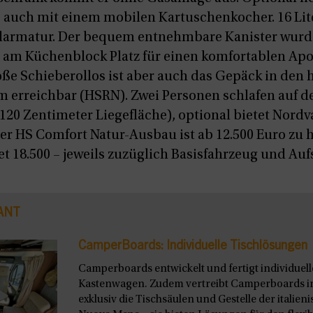
 auch mit einem mobilen Kartuschenkocher. 16 Lit
ülarmatur. Der bequem entnehmbare Kanister wurd
ibt am Küchenblock Platz für einen komfortablen Ap
oße Schieberollos ist aber auch das Gepäck in den 
 erreichbar (HSRN). Zwei Personen schlafen auf 
120 Zentimeter Liegefläche), optional bietet Nordv
Der HS Comfort Natur-Ausbau ist ab 12.500 Euro zu
t 18.500 – jeweils zuzüglich Basisfahrzeug und Auf
ANT
CamperBoards: Individuelle Tischlösungen
Camperboards entwickelt und fertigt individuel
Kastenwagen. Zudem vertreibt Camperboards i
exklusiv die Tischsäulen und Gestelle der italie