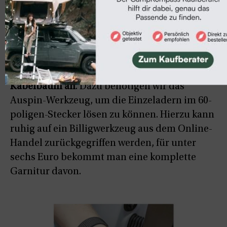
Es geht ans Eingemachte –
wir schließen den
Kupplungskabelstrang an den Kfz-
Kabelbaum an
. Dazu benötigen wir das
Auspin-Werkzeug, um die Einzeladern im 60-
poligen-Stecker lösen zu können. Hierzu kann
ruhig auf ein Billigwerkzeug aus dem Online-
Handel zurückgegriffen werden, für unter
sechs Euro bekommt man eine komplette
Garnitur davon.