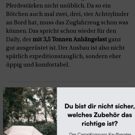
Pferdestärken nicht unüblich. Da so ein
Bötchen auch mal zwei, drei, vier Achtzylinder
an Bord hat, muss das Zugfahrzeug schon was
können. Das spricht schon wieder für den
Daily, der
mit 3,5 Tonnen Anhängelast
ganz
gut ausgerüstet ist. Der Ausbau ist also nicht
spärlich expeditionstauglich, sondern eher
üppig und komfortabel.
MEHR ZUM THEMA
Camper-Neuheiten
Neuheit: Dreamer Lift Van Up Select mit XXL-
Hubbett
Camper-Neuheiten