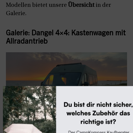
Modellen bietet unsere
Übersicht
in der
Galerie.
Galerie:
Dangel 4×4: Kastenwagen mit
Allradantrieb
10