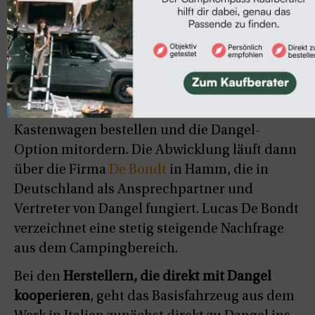
Bilder
Kastenwagen mit Dangel-
Allradantrieb bestellen
Selbstausbauer
können sich bei einem
Citroën- oder Peugeot-Händler einen leeren
Kastenwagen bestellen und die Dangel-
Option mitordern. Die Abwicklung läuft dann
über die Firma
De Bondt
in Hamm, die in
Deutschland als Ansprechpartner und
Vertreter von Dangel fungiert. Lucas De Bondt
verzeichnet eine stetig steigende Nachfrage
aus dem Campingbereich.
Bei den
Herstellern, die direkt mit Dangel
kooperieren
, geht das Basisfahrzeug aus dem