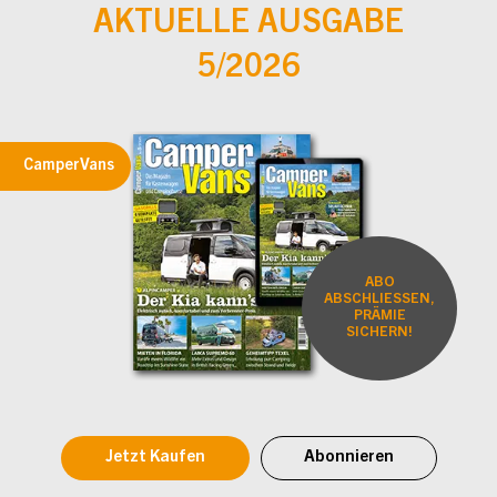
AKTUELLE AUSGABE
5/2026
CamperVans
ABO
ABSCHLIESSEN,
PRÄMIE
SICHERN!
Jetzt Kaufen
Abonnieren