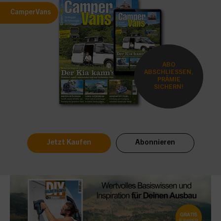
CamperVans
ABO
ABSCHLIESSEN,
PRÄMIE
SICHERN!
Jetzt Kaufen
Abonnieren