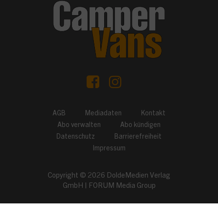
AGB
Mediadaten
Kontakt
Abo verwalten
Abo kündigen
Datenschutz
Barrierefreiheit
Impressum
Copyright © 2026
DoldeMedien Verlag
GmbH
|
FORUM Media Group