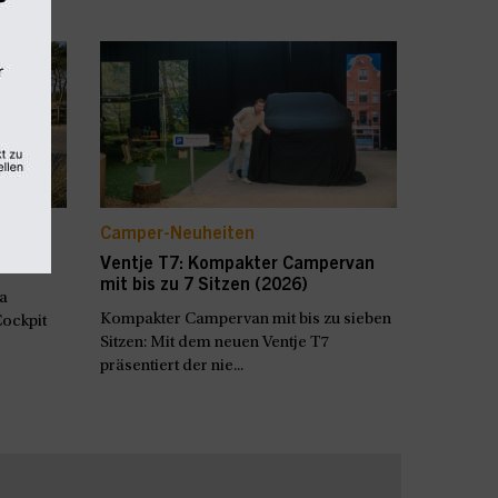
Camper-Neuheiten
(2027)
Ventje T7: Kompakter Campervan
mit bis zu 7 Sitzen (2026)
a
Kompakter Campervan mit bis zu sieben
Cockpit
Sitzen: Mit dem neuen Ventje T7
präsentiert der nie...