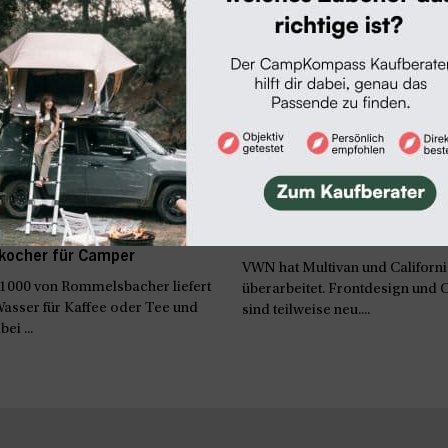
kocher
News & Termine
sbacher WK 1000: Reise-
Neu: VW California Facelift 
kocher für Camper
VWN hat Multivan und Californi
1000 von Rommelsbacher liefert
überarbeitet. Frontdesign und 
asser für Kaffee oder Tee und
sind teilweise neu....
ei ...