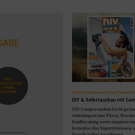
GABE
ABO
SCHLIESSEN,
PRÄMIE
SICHERN!
Jetzt kostenloses E-Paper herunter
DIY & Selbstausbau mit Ca
DIY-Camperausbau leicht gemach
Anleitungen zum Filzen, Beschic
Kaufberatung sowie inspirierend
kostenlos das Expertenwissen, u
Freude selbst auszubauen.