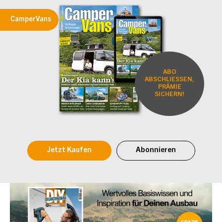
CamperVans
ABO
ABSCHLIESSEN,
PRÄMIE
SICHERN!
Jetzt Kaufen
Abonnieren