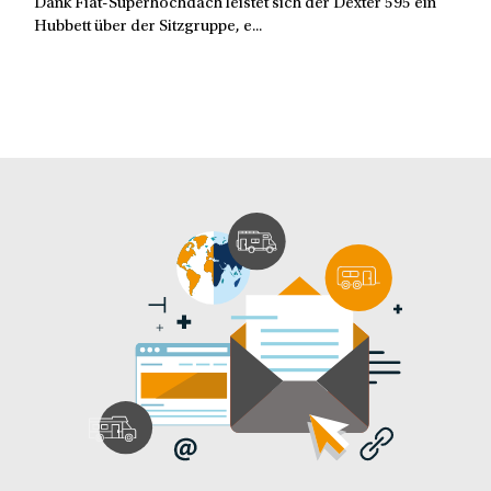
Dank Fiat-Superhochdach leistet sich der Dexter 595 ein
Hubbett über der Sitzgruppe, e...