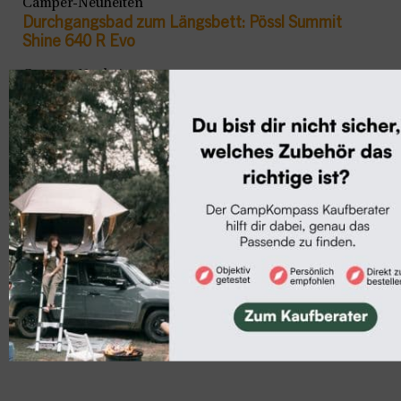
Camper-Neuheiten
Durchgangsbad zum Längsbett: Pössl Summit
Shine 640 R Evo
Camper-Neuheiten
Neuheit: Dreamer Lift Van Up Select mit XXL-
Hubbett
Camper-Neuheiten
Neu: Weinsberg CaraBus Grey Edition Fire