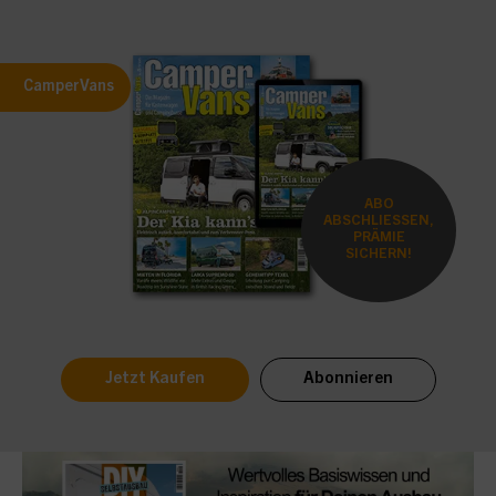
CamperVans
ABO
ABSCHLIESSEN,
PRÄMIE
SICHERN!
Jetzt Kaufen
Abonnieren