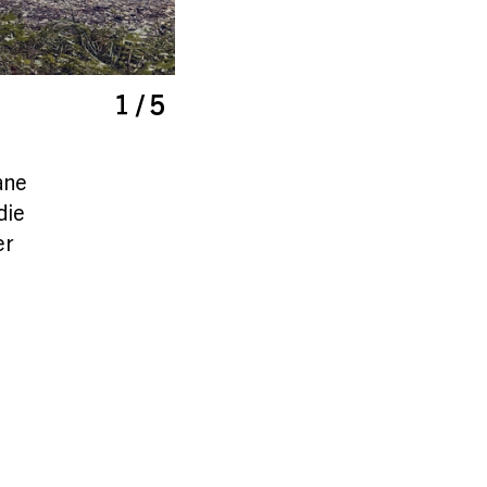
1 / 5
ane
die
er