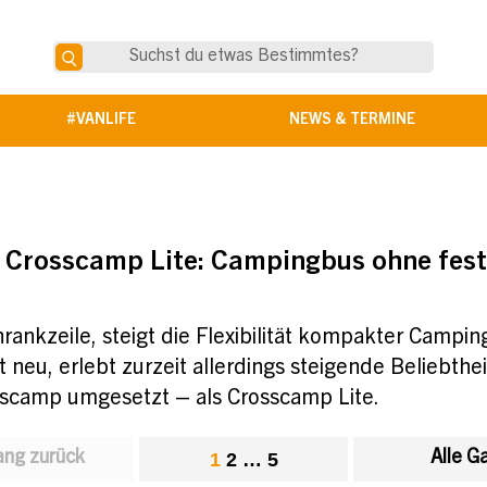
#VANLIFE
NEWS & TERMINE
:
Crosscamp Lite: Campingbus ohne fes
ankzeile, steigt die Flexibilität kompakter Campin
ht neu, erlebt zurzeit allerdings steigende Beliebth
scamp umgesetzt – als Crosscamp Lite.
ng zurück
Alle G
1
2
…
5