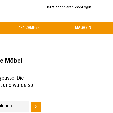
Jetzt abonnieren
Shop
Login
4×4 CAMPER
MAGAZIN
te Möbel
gbusse. Die
eit und wurde so
alerien