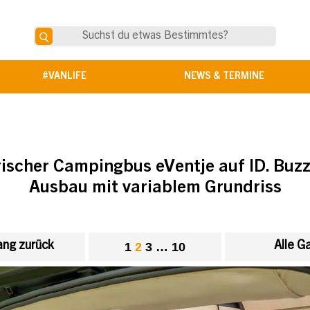
#VANLIFE
NEWS & TERMINE
rischer Campingbus eVentje auf ID. Buzz
Ausbau mit variablem Grundriss
ng zurück
Alle G
1
2
3
…
10