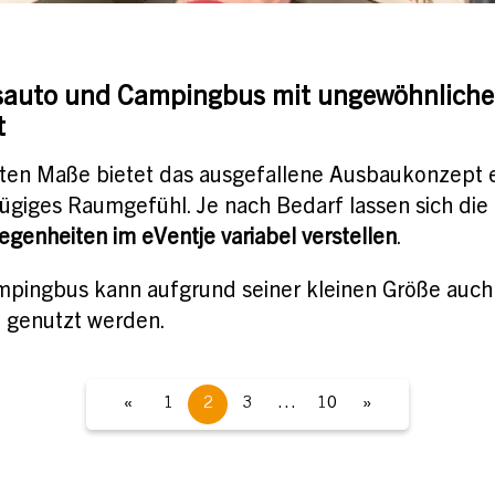
agsauto und Campingbus mit ungewöhnlich
t
ten Maße bietet das ausgefallene Ausbaukonzept 
zügiges Raumgefühl. Je nach Bedarf lassen sich die
egenheiten im eVentje variabel verstellen
.
pingbus kann aufgrund seiner kleinen Größe auch
o genutzt werden.
«
1
2
3
…
10
»