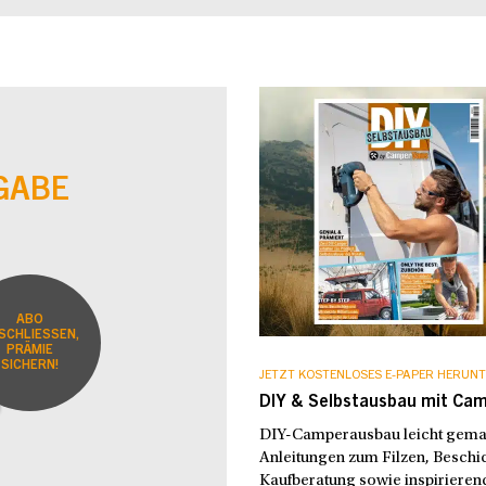
GABE
ABO
SCHLIESSEN,
PRÄMIE
SICHERN!
JETZT KOSTENLOSES E-PAPER HERUNT
DIY & Selbstausbau mit Ca
DIY-Camperausbau leicht gemach
Anleitungen zum Filzen, Beschic
Kaufberatung sowie inspirierend