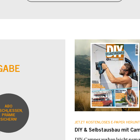
GABE
ABO
SCHLIESSEN,
PRÄMIE
SICHERN!
JETZT KOSTENLOSES E-PAPER HERUNT
DIY & Selbstausbau mit Ca
DIY-Camperausbau leicht gemach