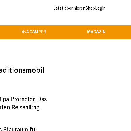
Jetzt abonnieren
Shop
Login
4×4 CAMPER
MAGAZIN
editionsmobil
ipa Protector. Das
rten Reisealltag.
s Stauraum für