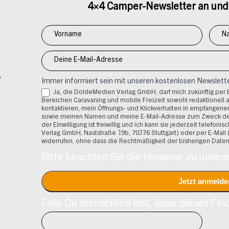
4×4 Camper-Newsletter an und 
Newsletter
Anmeldung
4x4
Immer informiert sein mit unseren kostenlosen Newslett
Ja, die DoldeMedien Verlag GmbH, darf mich zukünftig per
Bereichen Caravaning und mobile Freizeit sowohl redaktionell a
kontaktieren, mein Öffnungs- und Klickverhalten in empfangenen
sowie meinen Namen und meine E-Mail-Adresse zum Zweck der 
der Einwilligung ist freiwillig und ich kann sie jederzeit telefon
Verlag GmbH, Naststraße 19b, 70376 Stuttgart) oder per E-Mai
widerrufen, ohne dass die Rechtmäßigkeit der bisherigen Daten
Bitte beachten Sie die Hinweise zu unse
Falls Du menschlich bist, lasse dieses Feld