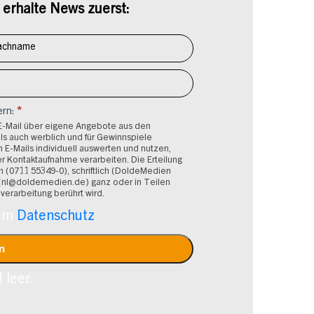
erhalte News zuerst:
ern:
*
 E-Mail über eigene Angebote aus den
ls auch werblich und für Gewinnspiele
 E-Mails individuell auswerten und nutzen,
Kontaktaufnahme verarbeiten. Die Erteilung
isch (0711 55349-0), schriftlich (DoldeMedien
l (nl@doldemedien.de) ganz oder in Teilen
verarbeitung berührt wird.
rem
Datenschutz
.
 leer.