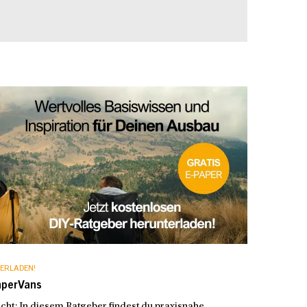
ERLADEN!
mperVans
t: In diesem Ratgeber findest du praxisnahe