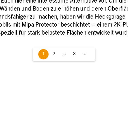
Euch hier eine interessante Alternative vor. Um die
n Wänden und Boden zu erhöhen und deren Oberflä
andsfähiger zu machen, haben wir die Heckgarage
obils mit Mipa Protector beschichtet – einem 2K-P
speziell für stark belastete Flächen entwickelt wurd
1
2
…
8
»