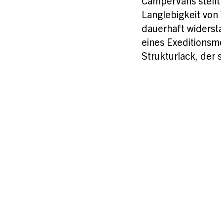
CamperVans stellt 
Langlebigkeit vo
dauerhaft widerst
eines Exeditionsm
Strukturlack, der 