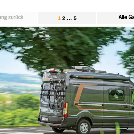
ng zurück
Alle G
1
2
…
5