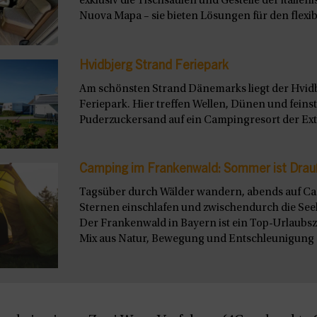
exklusiv die Tischsäulen und Gestelle der italie
Nuova Mapa – sie bieten Lösungen für den flexibl
Hvidbjerg Strand Feriepark
Am schönsten Strand Dänemarks liegt der Hvid
Feriepark. Hier treffen Wellen, Dünen und feins
Puderzuckersand auf ein Campingresort der Extr
Camping im Frankenwald: Sommer ist Drau
Tagsüber durch Wälder wandern, abends auf C
Sternen einschlafen und zwischendurch die See
Der Frankenwald in Bayern ist ein Top-Urlaubszie
Mix aus Natur, Bewegung und Entschleunigung s