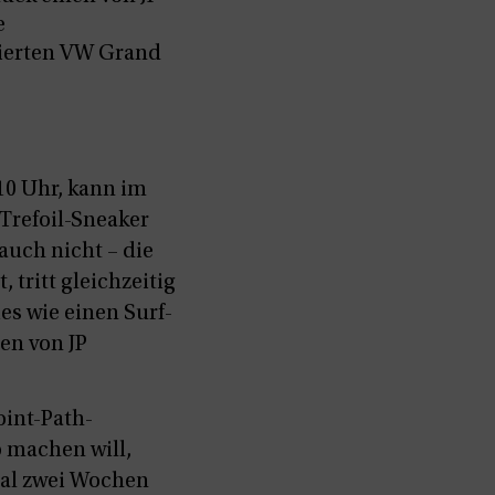
e
sierten VW Grand
 10 Uhr, kann im
 Trefoil-Sneaker
auch nicht – die
tritt gleichzeitig
es wie einen Surf-
en von JP
oint-Path-
 machen will,
imal zwei Wochen