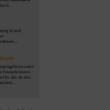
nischen Manufaktur
en E...
bjerg Strand
ter
aklasse....
ßenzeit
ampingplätzen unter
le baumeln lassen:
l für alle, die den
uchen....