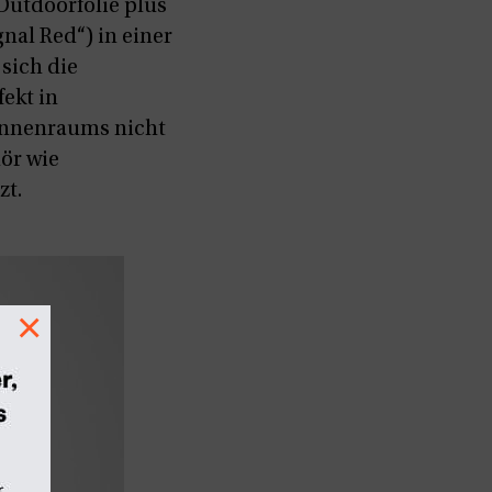
Outdoorfolie plus
gnal Red“) in einer
sich die
ekt in
-Innenraums nicht
ör wie
zt.
×