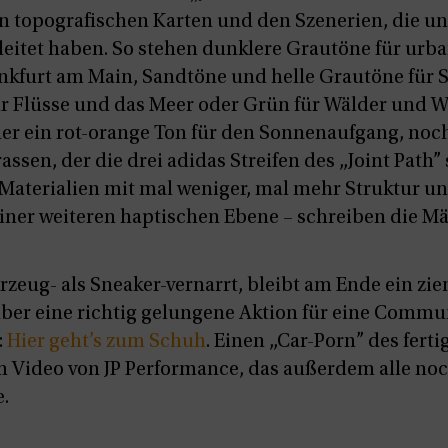
n topografischen Karten und den Szenerien, die un
gleitet haben. So stehen dunklere Grautöne für ur
nkfurt am Main, Sandtöne und helle Grautöne für S
ür Flüsse und das Meer oder Grün für Wälder und 
der ein rot-orange Ton für den Sonnenaufgang, noc
assen, der die drei adidas Streifen des „Joint Path”
Materialien mit mal weniger, mal mehr Struktur un
iner weiteren haptischen Ebene – schreiben die M
zeug- als Sneaker-vernarrt, bleibt am Ende ein zie
aber eine richtig gelungene Aktion für eine Commun
:
Hier geht’s zum Schuh
. Einen „Car-Porn” des fert
 im Video von JP Performance, das außerdem alle no
e.