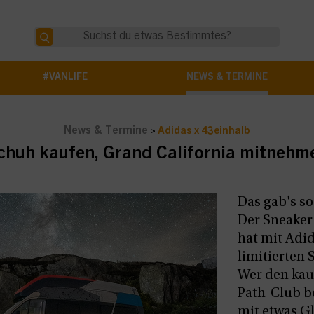
#VANLIFE
NEWS & TERMINE
News & Termine
>
Adidas x 43einhalb
chuh kaufen, Grand California mitnehm
Das gab's so
Der Sneaker
hat mit Adi
limitierten 
Wer den kauf
Path-Club b
mit etwas Gl