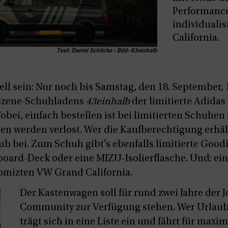
Performanc
individuali
California.
Text: Daniel Schlicke | Bild: 43einhalb
nell sein: Nur noch bis Samstag, den 18. September,
Szene-Schuhladens
43einhalb
der limitierte Adidas
obei, einfach bestellen ist bei limitierten Schuhen 
 werden verlost. Wer die Kaufberechtigung erhält, 
b bei. Zum Schuh gibt’s ebenfalls limitierte Goodi
board-Deck oder eine MIZU-Isolierflasche. Und: ein
omizten VW Grand California.
Der Kastenwagen soll für rund zwei Jahre der J
Community zur Verfügung stehen. Wer Urlaub
trägt sich in eine Liste ein und fährt für max