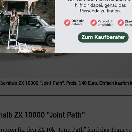
 43einhalb ZX 10000 "Joint Path". Preis: 140 Euro. Einfach kaufe
halb ZX 10000 "Joint Path"
iration für den ZX 10k „Joint Path” fand das Team v