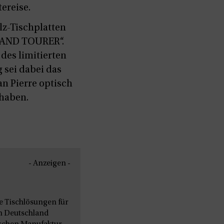
ereise.
lz-Tischplatten
GRAND TOURER“.
des limitierten
 sei dabei das
n Pierre optisch
 haben.
- Anzeigen -
le Tischlösungen für
n Deutschland