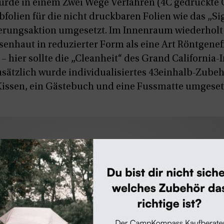
rde in einem Zwei Wege Verfahren (4C gedruckte 
bfolien für die nicht druckbaren Folien wie das „Si
erungsaktion umgesetzt. Im Innenraum wiederholt 
senhaut in reduzierter Form als eine Art Röntgeneff
– hier sollte die „Cleanheit“ des Grand California
usätzlich wurde individualisiertes 43einhalb-Zubeh
Kissen, ein Gästebuch und eine Fussmatte umgeset