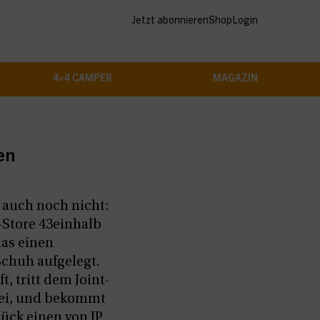
Jetzt abonnieren
Shop
Login
4×4 CAMPER
MAGAZIN
en
 auch noch nicht:
-Store 43einhalb
das einen
Schuh aufgelegt.
t, tritt dem Joint-
ei, und bekommt
ück einen von JP