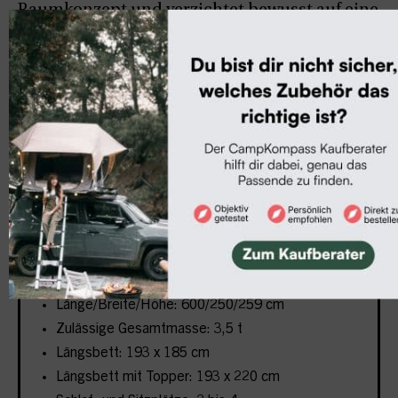
Raumkonzept und verzichtet bewusst auf eine
Nasszelle, was der Nutzung des begrenzten
Raums zugute kommt. Der neue Ausbau
ergänzt die Produktpalette vor allem für
diejenigen, die eine Mischung aus Komfort
und Praktikabilität bevorzugen. Wir sind
gespannt, wie sich das neue Konzept in der
Praxis macht.
Technische Daten
Länge/Breite/Höhe: 600/250/259 cm
Zulässige Gesamtmasse: 3,5 t
Längsbett: 193 x 185 cm
Längsbett mit Topper: 193 x 220 cm