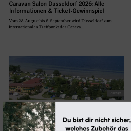
Caravan Salon Düsseldorf 2026: Alle
Informationen & Ticket-Gewinnspiel
Vom 28. August bis 6. September wird Düsseldorf zum
internationalen Treffpunkt der Carava...
Ausflugstipps & Kurztrips
Ostseecamping Ferienpark Zierow:
Camping mit Meerblick
Das Meer und puderzuckerfeine Sandstrände vor der Nase,