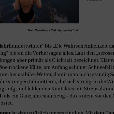
Text: Redaktion | Bild: Sophie Kirchner
Jahrhundertwinter“ bis „Die Wahrscheinlichkeit daf
ing“ bieten die Vorhersagen alles. Laut den „serö
ungen aber primär als Clickbait bezeichnet. Klar w
öne trockene Kälte, am Anfang schöner Schneefall 
nterher stabiles Wetter, damit man nicht ständig
 die strengen Einmotterer, die sich streng an die W
g aufgrund fehlenden Kontaktes mit Streusalz und 
 als ein Ganzjahresfahrzeug – da es nicht vor den 
ostet.
amper
ist das natürlich unverständlich. Mit dem Ca