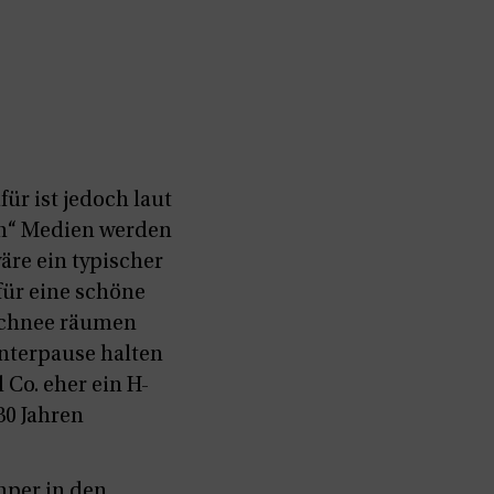
ür ist jedoch laut
sen“ Medien werden
äre ein typischer
für eine schöne
 Schnee räumen
interpause halten
Co. eher ein H-
30 Jahren
mper in den