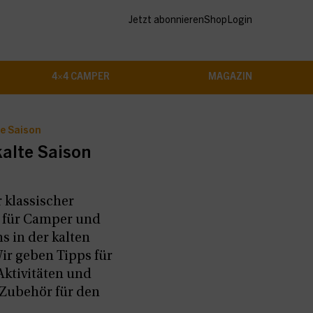
Jetzt abonnieren
Shop
Login
4×4 CAMPER
MAGAZIN
te Saison
kalte Saison
 klassischer
 für Camper und
s in der kalten
Wir geben Tipps für
ktivitäten und
 Zubehör für den