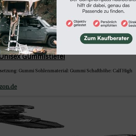
Unisex Gummistiefel
etzung: Gummi Sohlenmaterial: Gummi Schafthöhe: Calf High
azon.de