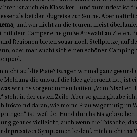
hren ist auch ein Klassiker – und zumindest ist di
esser als bei der Flugreise zur Sonne. Aber natürli
Thema
, und wer nicht an die teuren, meist überlauf
at mit dem Camper eine große Auswahl an Zielen. B
 und Regionen bieten sogar noch Stellplätze, auf 
ann, oder man sucht sich einen schönen Campingp
nenpool.
n nicht auf die Piste? Fangen wir mal ganz gesund 
e Meldung die uns auf die Idee geberacht hat, ist e
, was wir uns vorgenommen hatten: „Vom Nischen-
teht in der ersten Zeile. Aber so ganz glaube ich
h fröstelnd daran, wie meine Frau wagemutig im W
prungen“ ist, weil der Hund durchs Eis gebrochen is
ng geht es vielleicht, auch wenn die Tatsache, das
r depressiven Symptomen leiden“, mich nicht ins W