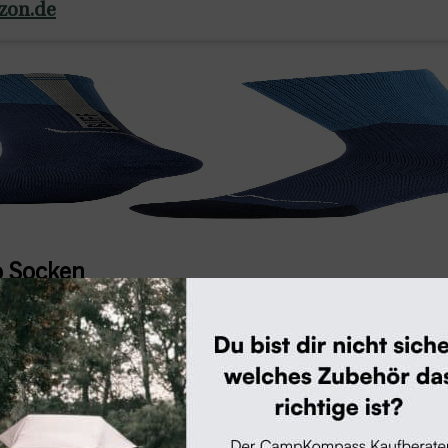
azon.de
 Socken
etzung: Merino Pflegehinweise: Machine Wash Webart: Oxford
azon.de