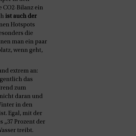
e CO2-Bilanz ein
ch
ist auch der
enen Hotspots
esonders die
denen man ein paar
latz, wenn geht,
und extrem an:
igentlich das
Trend zum
 nicht daran und
inter in den
t. Egal, mit der
s „37 Prozent der
asser treibt.