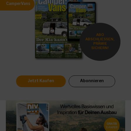
CamperVans
ABO
ABSCHLIESSEN,
PRÄMIE
SICHERN!
Jetzt Kaufen
Abonnieren