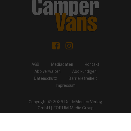
AGB
Mediadaten
Kontakt
Abo verwalten
Abo kündigen
Datenschutz
Barrierefreiheit
Impressum
Copyright © 2026
DoldeMedien Verlag
GmbH
|
FORUM Media Group