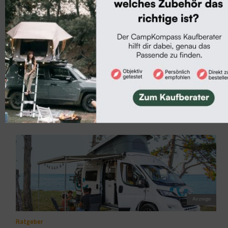
Campingführer
30 % Rabatt auf Stellplatzführer: Acht
Bücher für deinen besten Campingsommer
Sorgfältig ausgewählte Stellplätze an Badeseen, Flüssen, bei
Nationalparks, Burgen und...
Ratgeber