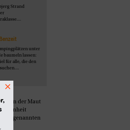
bjerg Strand
ter
aklasse....
ßenzeit
ampingplätzen unter
le baumeln lassen:
l für alle, die den
uchen....
×
019 von der Maut
rgangenheit
f den genannten