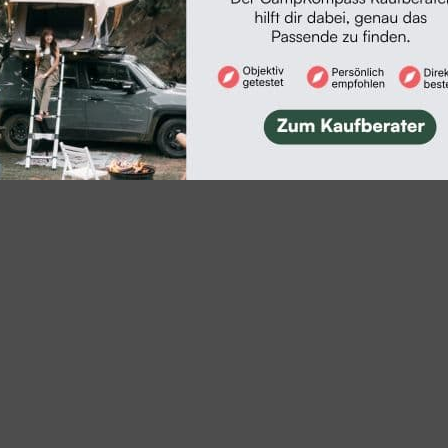
)Urlauber reisen dann ohne Vignettenkauf bis Kuf
 mautfrei nach Österreich. Außerdem ermöglichte 
 der Vorarlberger Autobahn A14 die freie Fahrt vo
n Hörbranz bis Hohenems. Für alle anderen Autoba
r Fahrzeuge bis 3,5 Tonnen obligatorisch.