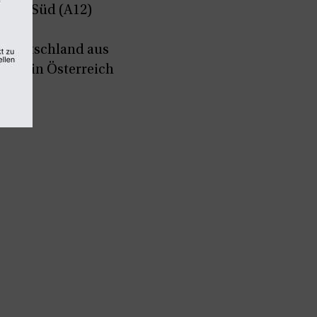
stein-Süd (A12)
die
n Deutschland aus
hnen in Österreich