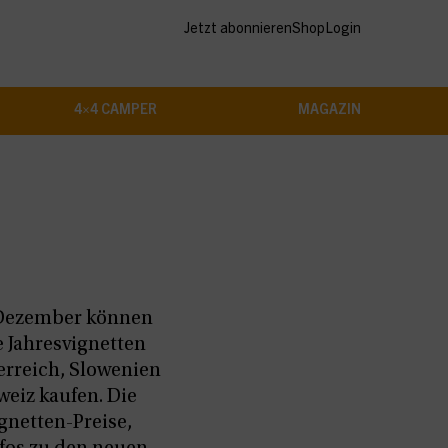
Jetzt abonnieren
Shop
Login
4×4 CAMPER
MAGAZIN
 Dezember können
e Jahresvignetten
erreich, Slowenien
weiz kaufen. Die
gnetten-Preise,