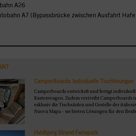
obahn A26
utobahn A7 (Bypassbrücke zwischen Ausfahrt Hafe
ANT
CamperBoards: Individuelle Tischlösungen
Camperboards entwickelt und fertigt individuel
Kastenwagen. Zudem vertreibt Camperboards i
exklusiv die Tischsäulen und Gestelle der italie
Nuova Mapa – sie bieten Lösungen für den flexibl
Hvidbjerg Strand Feriepark