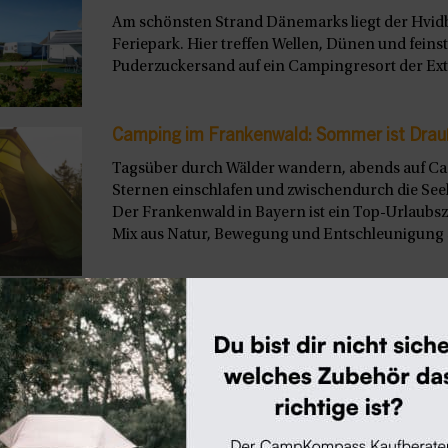
Am schönsten Strand Dänemarks liegt der Hvid
Feriepark. Hier treffen Wellen, Dünen und feins
Puderzuckersand auf ein Campingresort der Extr
Camping im Frankenwald: Sommer ist Drau
Tagsüber durch Wälder wandern, abends auf C
Sternen einschlafen und zwischendurch die See
Der Frankenwald in Bayern ist ein Top-Urlaubszie
Mix aus Natur, Bewegung und Entschleunigung s
hnitte in Österreich sind ab dem 15. Dezember 2
n grenznahe Gemeinden entlastet werden, die in Ve
ter vom Mautausweichverkehr betroffen waren. Au
 keine Vignetten mehr nötig.