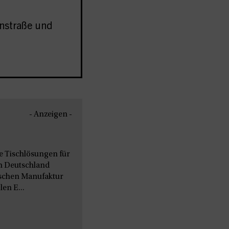
nstraße und
- Anzeigen -
le Tischlösungen für
n Deutschland
nischen Manufaktur
en E...