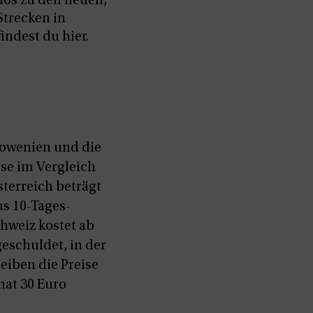
nfos zu den neuen,
Strecken in
findest du hier.
Slowenien und die
ise im Vergleich
sterreich beträgt
as 10-Tages-
Schweiz kostet ab
geschuldet, in der
eiben die Preise
nat 30 Euro