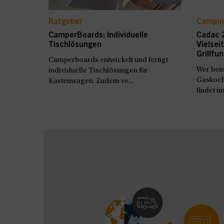
Ratgeber
Campin
CamperBoards: Individuelle
Cadac 
Tischlösungen
Vielsei
Grillfu
Camperboards entwickelt und fertigt
Wer bei
individuelle Tischlösungen für
Gaskoch
Kastenwagen. Zudem ve...
findet i